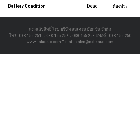
Battery Condition
Dead
ต้องพ่วง
สงวนลิขสิทธิ์ โดย บริษัท สหเครน อ๊อกชั่น จำกัด
โทร : 038-155-251 ；038-155-252；038-155-253 แฟกซ์ : 038-155-250
www.sahaauc.com E-mail : sales@sahaauc.com