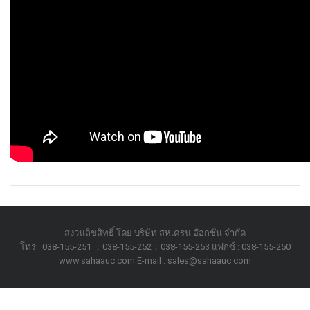
สงวนลิขสิทธิ์ โดย บริษัท สหเครน อ๊อกชั่น จำกัด
โทร : 038-155-251 ；038-155-252；038-155-253 แฟกซ์ : 038-155-250
www.sahaauc.com E-mail : sales@sahaauc.com