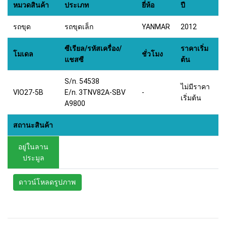
หมวดสินค้า
ประเภท
ยี่ห้อ
ปี
รถขุด
รถขุดเล็ก
YANMAR
2012
ซีเรียล/รหัสเครื่อง/
ราคาเริ่ม
โมเดล
ชั่วโมง
แชสซี
ต้น
S/n. 54538
ไม่มีราคา
VIO27-5B
E/n. 3TNV82A-SBV
-
เริ่มต้น
A9800
สถานะสินค้า
อยู่ในลาน
ประมูล
ดาวน์โหลดรูปภาพ