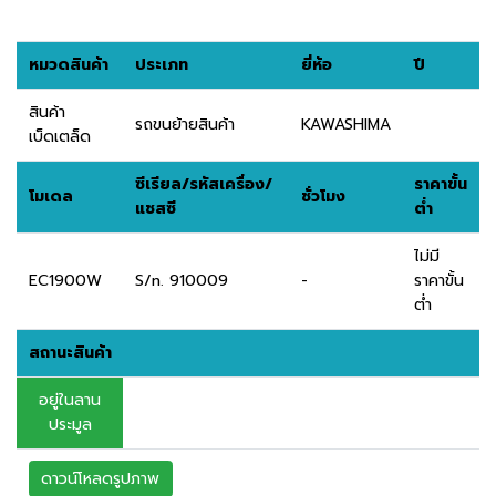
หมวดสินค้า
ประเภท
ยี่ห้อ
ปี
สินค้า
รถขนย้ายสินค้า
KAWASHIMA
เบ็ดเตล็ด
ซีเรียล/รหัสเครื่อง/
ราคาขั้น
โมเดล
ชั่วโมง
แชสซี
ต่ำ
ไม่มี
EC1900W
S/n. 910009
-
ราคาขั้น
ต่ำ
สถานะสินค้า
อยู่ในลาน
ประมูล
ดาวน์โหลดรูปภาพ