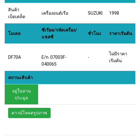
สินค้า
เครื่องยนต์เรือ
SUZUKI
1998
เบ็ดเตล็ด
ซีเรียล/รหัสเครื่อง/
โมเดล
ชั่วโมง
ราคาเริ่มต้น
แชสซี
ไม่มีราคา
DF70A
E/n. 07003F-
-
เริ่มต้น
040065
สถานะสินค้า
อยู่ในลาน
ประมูล
ดาวน์โหลดรูปภาพ