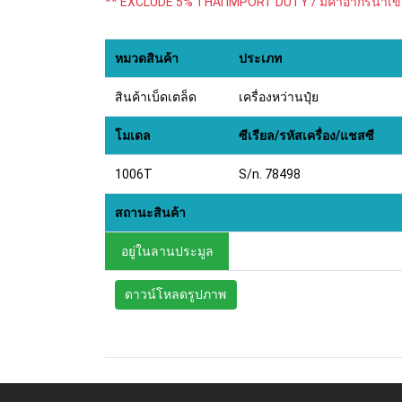
** EXCLUDE 5% THAI IMPORT DUTY / มีค่าอากรนำเข
หมวดสินค้า
ประเภท
สินค้าเบ็ดเตล็ด
เครื่องหว่านปุ๋ย
โมเดล
ซีเรียล/รหัสเครื่อง/แชสซี
1006T
S/n. 78498
สถานะสินค้า
อยู่ในลานประมูล
ดาวน์โหลดรูปภาพ