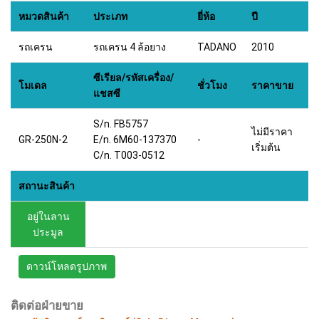
หมวดสินค้า
ประเภท
ยี่ห้อ
ปี
รถเครน
รถเครน 4 ล้อยาง
TADANO
2010
ซีเรียล/รหัสเครื่อง/
โมเดล
ชั่วโมง
ราคาขาย
แชสซี
S/n. FB5757
ไม่มีราคา
GR-250N-2
E/n. 6M60-137370
-
เริ่มต้น
C/n. T003-0512
สถานะสินค้า
อยู่ในลาน
ประมูล
ดาวน์โหลดรูปภาพ
ติดต่อฝ่ายขาย