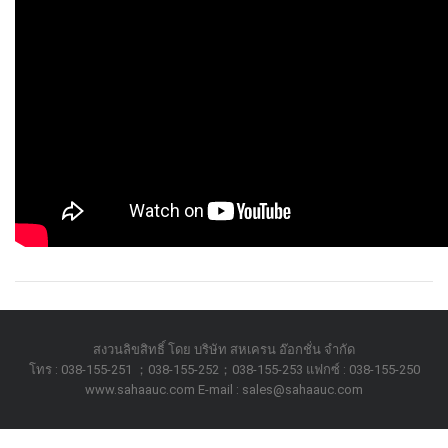
สงวนลิขสิทธิ์ โดย บริษัท สหเครน อ๊อกชั่น จำกัด
โทร : 038-155-251 ；038-155-252；038-155-253 แฟกซ์ : 038-155-250
www.sahaauc.com E-mail : sales@sahaauc.com