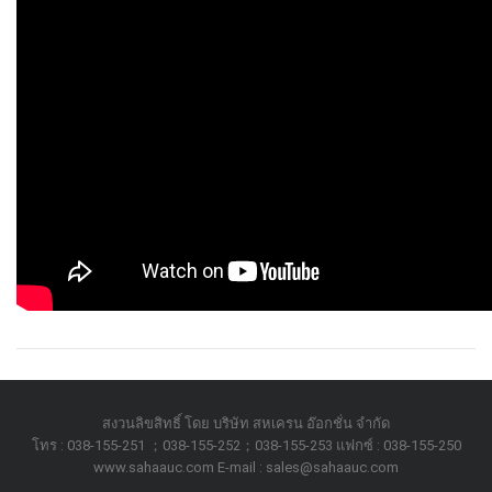
สงวนลิขสิทธิ์ โดย บริษัท สหเครน อ๊อกชั่น จำกัด
โทร : 038-155-251 ；038-155-252；038-155-253 แฟกซ์ : 038-155-250
www.sahaauc.com E-mail : sales@sahaauc.com