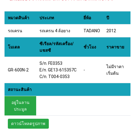
หมวดสินค้า
ประเภท
ยี่ห้อ
ปี
รถเครน
รถเครน 4 ล้อยาง
TADANO
2012
ซีเรียล/รหัสเครื่อง/
โมเดล
ชั่วโมง
ราคาขาย
แชสซี
S/n. FE0353
ไม่มีราคา
GR-600N-2
E/n. GE13-615357C
-
เริ่มต้น
C/n. T004-0353
สถานะสินค้า
อยู่ในลาน
ประมูล
ดาวน์โหลดรูปภาพ