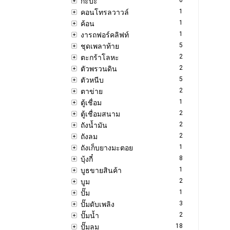
กะบะ
1
คอนโทรลวาวล์
1
ค้อน
1
งารถฟอร์คลิฟท์
5
ชุดเพลาท้าย
2
ตะกร้าโลหะ
2
ตัวพรวนดิน
5
ตัวหนีบ
2
ตาข่าย
1
ตู้เชื่อม
2
ตู้เชื่อมสนาม
2
ถังน้ำมัน
2
ถังลม
1
ถังเก็บยางมะตอย
8
บุ้งกี๋
1
บูธขายสินค้า
2
บูม
1
ปั๊ม
3
ปั๊มดับเพลิง
2
ปั๊มน้ำ
18
ปั๊มลม