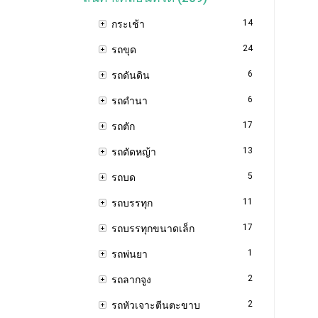
14
กระเช้า
24
รถขุด
6
รถดันดิน
6
รถดำนา
17
รถตัก
13
รถตัดหญ้า
5
รถบด
11
รถบรรทุก
17
รถบรรทุกขนาดเล็ก
1
รถพ่นยา
2
รถลากจูง
2
รถหัวเจาะตีนตะขาบ