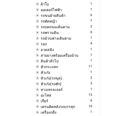
1
ผ้าใบ
1
มอเตอร์ไฟฟ้า
6
รถขนย้ายสินค้า
7
รถตัดหญ้า
2
รถบดถนนเดินตาม
6
รถพรวนดิน
1
รถม้วนฟางเดินตาม
9
รอก
1
ลวดสลิง
1
สายยางพร้อมเครื่องม้วน
1
สินค้าทั่วไป
11
หัวกระแทก
1
หัวเก๋ง
2
หัวเก๋ง(รถขุด)
3
หัวเก๋ง(รถตัก)
1
หางเทรลเลอร์
13
อะไหล่
6
เกียร์
10
เครนติดหลังรถบรรทุก
1
เครื่องกลึง