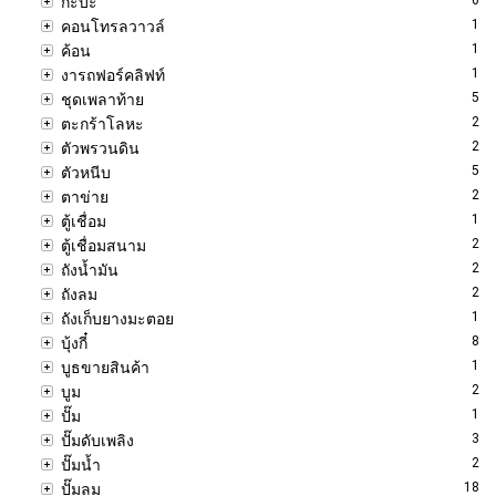
กะบะ
1
คอนโทรลวาวล์
1
ค้อน
1
งารถฟอร์คลิฟท์
5
ชุดเพลาท้าย
2
ตะกร้าโลหะ
2
ตัวพรวนดิน
5
ตัวหนีบ
2
ตาข่าย
1
ตู้เชื่อม
2
ตู้เชื่อมสนาม
2
ถังน้ำมัน
2
ถังลม
1
ถังเก็บยางมะตอย
8
บุ้งกี๋
1
บูธขายสินค้า
2
บูม
1
ปั๊ม
3
ปั๊มดับเพลิง
2
ปั๊มน้ำ
18
ปั๊มลม