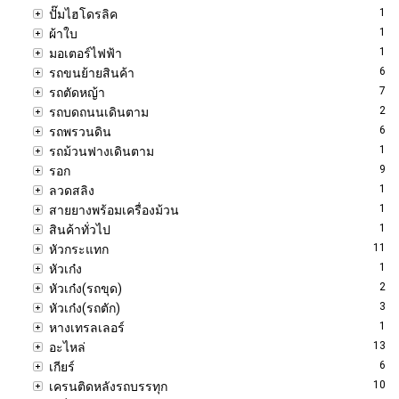
1
ปั๊มไฮโดรลิค
1
ผ้าใบ
1
มอเตอร์ไฟฟ้า
6
รถขนย้ายสินค้า
7
รถตัดหญ้า
2
รถบดถนนเดินตาม
6
รถพรวนดิน
1
รถม้วนฟางเดินตาม
9
รอก
1
ลวดสลิง
1
สายยางพร้อมเครื่องม้วน
1
สินค้าทั่วไป
11
หัวกระแทก
1
หัวเก๋ง
2
หัวเก๋ง(รถขุด)
3
หัวเก๋ง(รถตัก)
1
หางเทรลเลอร์
13
อะไหล่
6
เกียร์
10
เครนติดหลังรถบรรทุก