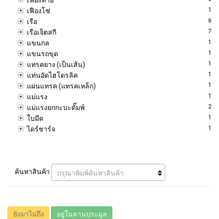
1
เฟืองโซ่
6
เรือ
7
เรือเจ็ตสกี
1
แขนกล
1
แขนรถขุด
1
แทรคยาง (เป็นเส้น)
1
แท่นอัดไฮโดรลิค
1
แผ่นแทรค (แทรคเหล็ก)
1
แม่แรง
2
แม่แรงยกกะบะดั๊มพ์
1
ใบมีด
1
ไดร์ชาร์จ
ค้นหาสินค้า
กรุณาพิมพ์ค้นหาสินค้า
ยังมาไม่ถึง
อยู่ในลานประมูล