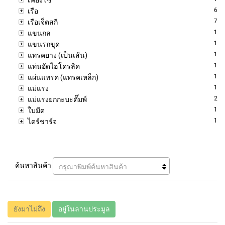
6
เรือ
7
เรือเจ็ตสกี
1
แขนกล
1
แขนรถขุด
1
แทรคยาง (เป็นเส้น)
1
แท่นอัดไฮโดรลิค
1
แผ่นแทรค (แทรคเหล็ก)
1
แม่แรง
2
แม่แรงยกกะบะดั๊มพ์
1
ใบมีด
1
ไดร์ชาร์จ
ค้นหาสินค้า
กรุณาพิมพ์ค้นหาสินค้า
ยังมาไม่ถึง
อยู่ในลานประมูล