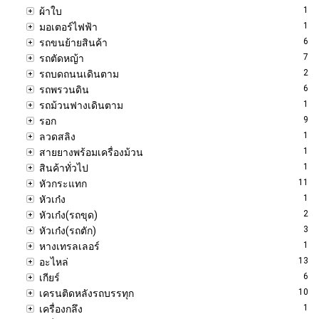
1
ผ้าใบ
1
มอเตอร์ไฟฟ้า
6
รถขนย้ายสินค้า
7
รถตัดหญ้า
2
รถบดถนนเดินตาม
6
รถพรวนดิน
1
รถม้วนฟางเดินตาม
9
รอก
1
ลวดสลิง
1
สายยางพร้อมเครื่องม้วน
1
สินค้าทั่วไป
11
หัวกระแทก
1
หัวเก๋ง
2
หัวเก๋ง(รถขุด)
3
หัวเก๋ง(รถตัก)
1
หางเทรลเลอร์
13
อะไหล่
6
เกียร์
10
เครนติดหลังรถบรรทุก
1
เครื่องกลึง