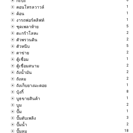
กะบะ
1
คอนโทรลวาวล์
1
ค้อน
1
งารถฟอร์คลิฟท์
5
ชุดเพลาท้าย
2
ตะกร้าโลหะ
2
ตัวพรวนดิน
5
ตัวหนีบ
2
ตาข่าย
1
ตู้เชื่อม
2
ตู้เชื่อมสนาม
2
ถังน้ำมัน
2
ถังลม
1
ถังเก็บยางมะตอย
8
บุ้งกี๋
1
บูธขายสินค้า
2
บูม
1
ปั๊ม
3
ปั๊มดับเพลิง
2
ปั๊มน้ำ
18
ปั๊มลม