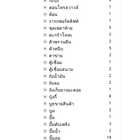
กะบะ
1
คอนโทรลวาวล์
1
ค้อน
1
งารถฟอร์คลิฟท์
5
ชุดเพลาท้าย
2
ตะกร้าโลหะ
2
ตัวพรวนดิน
5
ตัวหนีบ
2
ตาข่าย
1
ตู้เชื่อม
2
ตู้เชื่อมสนาม
2
ถังน้ำมัน
2
ถังลม
1
ถังเก็บยางมะตอย
8
บุ้งกี๋
1
บูธขายสินค้า
2
บูม
1
ปั๊ม
3
ปั๊มดับเพลิง
2
ปั๊มน้ำ
18
ปั๊มลม