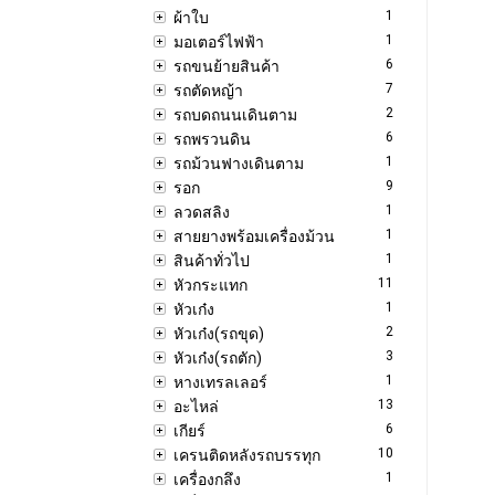
1
ผ้าใบ
1
มอเตอร์ไฟฟ้า
6
รถขนย้ายสินค้า
7
รถตัดหญ้า
2
รถบดถนนเดินตาม
6
รถพรวนดิน
1
รถม้วนฟางเดินตาม
9
รอก
1
ลวดสลิง
1
สายยางพร้อมเครื่องม้วน
1
สินค้าทั่วไป
11
หัวกระแทก
1
หัวเก๋ง
2
หัวเก๋ง(รถขุด)
3
หัวเก๋ง(รถตัก)
1
หางเทรลเลอร์
13
อะไหล่
6
เกียร์
10
เครนติดหลังรถบรรทุก
1
เครื่องกลึง