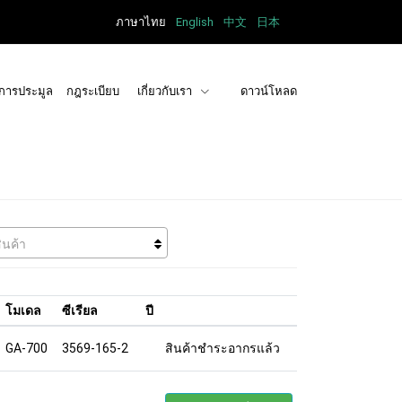
ภาษาไทย
English
中文
日本
การประมูล
กฎระเบียบ
เกี่ยวกับเรา
ดาวน์โหลด
ินค้า
โมเดล
ซีเรียล
ปี
GA-700
3569-165-2
สินค้าชำระอากรแล้ว