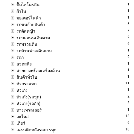
1
ปั๊มไฮโดรลิค
1
ผ้าใบ
1
มอเตอร์ไฟฟ้า
6
รถขนย้ายสินค้า
7
รถตัดหญ้า
2
รถบดถนนเดินตาม
6
รถพรวนดิน
1
รถม้วนฟางเดินตาม
9
รอก
1
ลวดสลิง
1
สายยางพร้อมเครื่องม้วน
1
สินค้าทั่วไป
11
หัวกระแทก
1
หัวเก๋ง
2
หัวเก๋ง(รถขุด)
3
หัวเก๋ง(รถตัก)
1
หางเทรลเลอร์
13
อะไหล่
6
เกียร์
10
เครนติดหลังรถบรรทุก