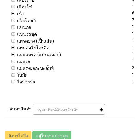
1
เฟืองโซ่
6
เรือ
7
เรือเจ็ตสกี
1
แขนกล
1
แขนรถขุด
1
แทรคยาง (เป็นเส้น)
1
แท่นอัดไฮโดรลิค
1
แผ่นแทรค (แทรคเหล็ก)
1
แม่แรง
2
แม่แรงยกกะบะดั๊มพ์
1
ใบมีด
1
ไดร์ชาร์จ
ค้นหาสินค้า
กรุณาพิมพ์ค้นหาสินค้า
ยังมาไม่ถึง
อยู่ในลานประมูล