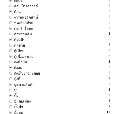
กะบะ
1
คอนโทรลวาวล์
1
ค้อน
1
งารถฟอร์คลิฟท์
5
ชุดเพลาท้าย
2
ตะกร้าโลหะ
2
ตัวพรวนดิน
5
ตัวหนีบ
2
ตาข่าย
1
ตู้เชื่อม
2
ตู้เชื่อมสนาม
2
ถังน้ำมัน
2
ถังลม
1
ถังเก็บยางมะตอย
8
บุ้งกี๋
1
บูธขายสินค้า
2
บูม
1
ปั๊ม
3
ปั๊มดับเพลิง
2
ปั๊มน้ำ
18
ปั๊มลม