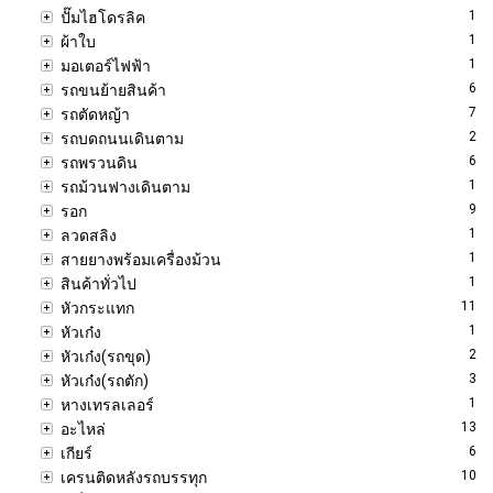
1
ปั๊มไฮโดรลิค
1
ผ้าใบ
1
มอเตอร์ไฟฟ้า
6
รถขนย้ายสินค้า
7
รถตัดหญ้า
2
รถบดถนนเดินตาม
6
รถพรวนดิน
1
รถม้วนฟางเดินตาม
9
รอก
1
ลวดสลิง
1
สายยางพร้อมเครื่องม้วน
1
สินค้าทั่วไป
11
หัวกระแทก
1
หัวเก๋ง
2
หัวเก๋ง(รถขุด)
3
หัวเก๋ง(รถตัก)
1
หางเทรลเลอร์
13
อะไหล่
6
เกียร์
10
เครนติดหลังรถบรรทุก