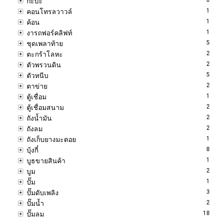
กะบะ
1
คอนโทรลวาวล์
1
ค้อน
1
งารถฟอร์คลิฟท์
5
ชุดเพลาท้าย
2
ตะกร้าโลหะ
2
ตัวพรวนดิน
5
ตัวหนีบ
2
ตาข่าย
1
ตู้เชื่อม
2
ตู้เชื่อมสนาม
2
ถังน้ำมัน
2
ถังลม
1
ถังเก็บยางมะตอย
8
บุ้งกี๋
1
บูธขายสินค้า
2
บูม
1
ปั๊ม
3
ปั๊มดับเพลิง
2
ปั๊มน้ำ
18
ปั๊มลม