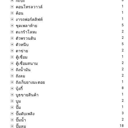
กะบะ
1
คอนโทรลวาวล์
1
ค้อน
1
งารถฟอร์คลิฟท์
5
ชุดเพลาท้าย
2
ตะกร้าโลหะ
2
ตัวพรวนดิน
5
ตัวหนีบ
2
ตาข่าย
1
ตู้เชื่อม
2
ตู้เชื่อมสนาม
2
ถังน้ำมัน
2
ถังลม
1
ถังเก็บยางมะตอย
8
บุ้งกี๋
1
บูธขายสินค้า
2
บูม
1
ปั๊ม
3
ปั๊มดับเพลิง
2
ปั๊มน้ำ
18
ปั๊มลม