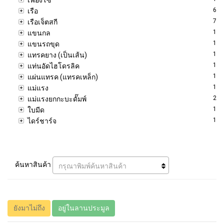
6
เรือ
7
เรือเจ็ตสกี
1
แขนกล
1
แขนรถขุด
1
แทรคยาง (เป็นเส้น)
1
แท่นอัดไฮโดรลิค
1
แผ่นแทรค (แทรคเหล็ก)
1
แม่แรง
2
แม่แรงยกกะบะดั๊มพ์
1
ใบมีด
1
ไดร์ชาร์จ
ค้นหาสินค้า
กรุณาพิมพ์ค้นหาสินค้า
ยังมาไม่ถึง
อยู่ในลานประมูล