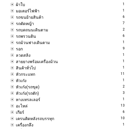
1
ผ้าใบ
1
มอเตอร์ไฟฟ้า
6
รถขนย้ายสินค้า
7
รถตัดหญ้า
2
รถบดถนนเดินตาม
6
รถพรวนดิน
1
รถม้วนฟางเดินตาม
9
รอก
1
ลวดสลิง
1
สายยางพร้อมเครื่องม้วน
1
สินค้าทั่วไป
11
หัวกระแทก
1
หัวเก๋ง
2
หัวเก๋ง(รถขุด)
3
หัวเก๋ง(รถตัก)
1
หางเทรลเลอร์
13
อะไหล่
6
เกียร์
10
เครนติดหลังรถบรรทุก
1
เครื่องกลึง