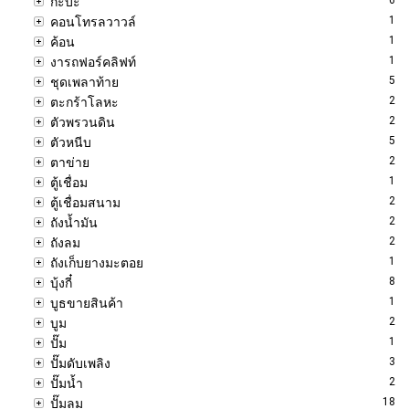
กะบะ
1
คอนโทรลวาวล์
1
ค้อน
1
งารถฟอร์คลิฟท์
5
ชุดเพลาท้าย
2
ตะกร้าโลหะ
2
ตัวพรวนดิน
5
ตัวหนีบ
2
ตาข่าย
1
ตู้เชื่อม
2
ตู้เชื่อมสนาม
2
ถังน้ำมัน
2
ถังลม
1
ถังเก็บยางมะตอย
8
บุ้งกี๋
1
บูธขายสินค้า
2
บูม
1
ปั๊ม
3
ปั๊มดับเพลิง
2
ปั๊มน้ำ
18
ปั๊มลม