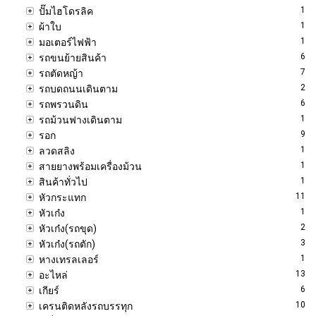
1
ปั๊มไฮโดรลิค
1
ผ้าใบ
1
มอเตอร์ไฟฟ้า
6
รถขนย้ายสินค้า
7
รถตัดหญ้า
2
รถบดถนนเดินตาม
6
รถพรวนดิน
1
รถม้วนฟางเดินตาม
9
รอก
1
ลวดสลิง
1
สายยางพร้อมเครื่องม้วน
1
สินค้าทั่วไป
11
หัวกระแทก
1
หัวเก๋ง
2
หัวเก๋ง(รถขุด)
3
หัวเก๋ง(รถตัก)
1
หางเทรลเลอร์
13
อะไหล่
6
เกียร์
10
เครนติดหลังรถบรรทุก