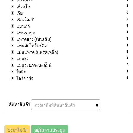
1
เฟืองโซ่
6
เรือ
7
เรือเจ็ตสกี
1
แขนกล
1
แขนรถขุด
1
แทรคยาง (เป็นเส้น)
1
แท่นอัดไฮโดรลิค
1
แผ่นแทรค (แทรคเหล็ก)
1
แม่แรง
2
แม่แรงยกกะบะดั๊มพ์
1
ใบมีด
1
ไดร์ชาร์จ
ค้นหาสินค้า
กรุณาพิมพ์ค้นหาสินค้า
ยังมาไม่ถึง
อยู่ในลานประมูล