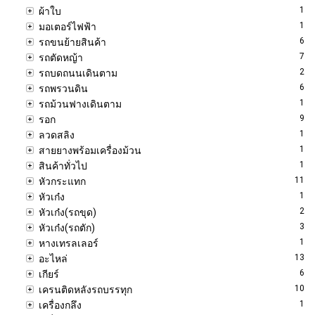
1
ผ้าใบ
1
มอเตอร์ไฟฟ้า
6
รถขนย้ายสินค้า
7
รถตัดหญ้า
2
รถบดถนนเดินตาม
6
รถพรวนดิน
1
รถม้วนฟางเดินตาม
9
รอก
1
ลวดสลิง
1
สายยางพร้อมเครื่องม้วน
1
สินค้าทั่วไป
11
หัวกระแทก
1
หัวเก๋ง
2
หัวเก๋ง(รถขุด)
3
หัวเก๋ง(รถตัก)
1
หางเทรลเลอร์
13
อะไหล่
6
เกียร์
10
เครนติดหลังรถบรรทุก
1
เครื่องกลึง