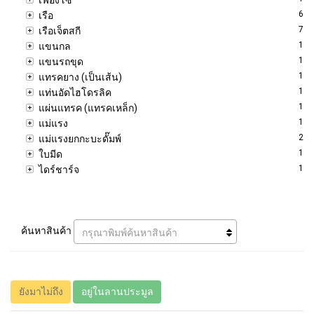
6
เรือ
7
เรือเจ็ตสกี
1
แขนกล
1
แขนรถขุด
1
แทรคยาง (เป็นเส้น)
1
แท่นอัดไฮโดรลิค
1
แผ่นแทรค (แทรคเหล็ก)
1
แม่แรง
2
แม่แรงยกกะบะดั๊มพ์
1
ใบมีด
1
ไดร์ชาร์จ
ค้นหาสินค้า
กรุณาพิมพ์ค้นหาสินค้า
ยังมาไม่ถึง
อยู่ในลานประมูล