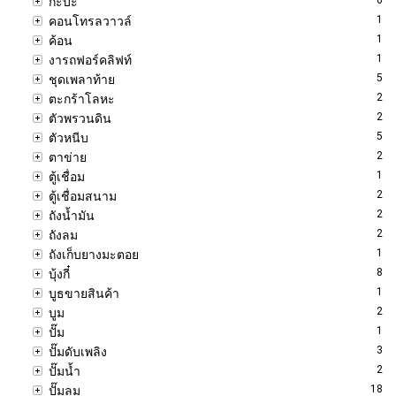
กะบะ
1
คอนโทรลวาวล์
1
ค้อน
1
งารถฟอร์คลิฟท์
5
ชุดเพลาท้าย
2
ตะกร้าโลหะ
2
ตัวพรวนดิน
5
ตัวหนีบ
2
ตาข่าย
1
ตู้เชื่อม
2
ตู้เชื่อมสนาม
2
ถังน้ำมัน
2
ถังลม
1
ถังเก็บยางมะตอย
8
บุ้งกี๋
1
บูธขายสินค้า
2
บูม
1
ปั๊ม
3
ปั๊มดับเพลิง
2
ปั๊มน้ำ
18
ปั๊มลม