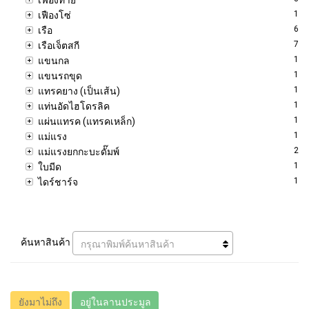
1
เฟืองโซ่
6
เรือ
7
เรือเจ็ตสกี
1
แขนกล
1
แขนรถขุด
1
แทรคยาง (เป็นเส้น)
1
แท่นอัดไฮโดรลิค
1
แผ่นแทรค (แทรคเหล็ก)
1
แม่แรง
2
แม่แรงยกกะบะดั๊มพ์
1
ใบมีด
1
ไดร์ชาร์จ
ค้นหาสินค้า
กรุณาพิมพ์ค้นหาสินค้า
ยังมาไม่ถึง
อยู่ในลานประมูล