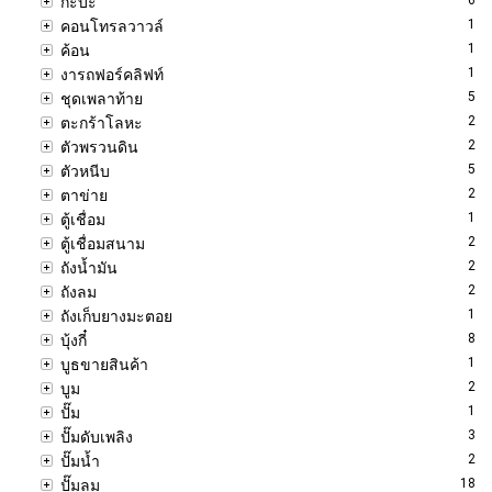
กะบะ
1
คอนโทรลวาวล์
1
ค้อน
1
งารถฟอร์คลิฟท์
5
ชุดเพลาท้าย
2
ตะกร้าโลหะ
2
ตัวพรวนดิน
5
ตัวหนีบ
2
ตาข่าย
1
ตู้เชื่อม
2
ตู้เชื่อมสนาม
2
ถังน้ำมัน
2
ถังลม
1
ถังเก็บยางมะตอย
8
บุ้งกี๋
1
บูธขายสินค้า
2
บูม
1
ปั๊ม
3
ปั๊มดับเพลิง
2
ปั๊มน้ำ
18
ปั๊มลม