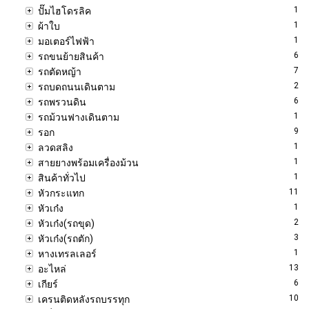
1
ปั๊มไฮโดรลิค
1
ผ้าใบ
1
มอเตอร์ไฟฟ้า
6
รถขนย้ายสินค้า
7
รถตัดหญ้า
2
รถบดถนนเดินตาม
6
รถพรวนดิน
1
รถม้วนฟางเดินตาม
9
รอก
1
ลวดสลิง
1
สายยางพร้อมเครื่องม้วน
1
สินค้าทั่วไป
11
หัวกระแทก
1
หัวเก๋ง
2
หัวเก๋ง(รถขุด)
3
หัวเก๋ง(รถตัก)
1
หางเทรลเลอร์
13
อะไหล่
6
เกียร์
10
เครนติดหลังรถบรรทุก